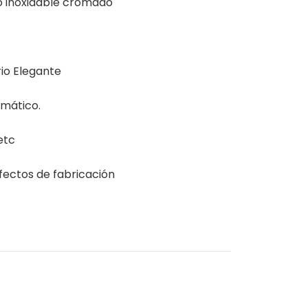
 inoxidable cromado
io Elegante
mático.
etc
fectos de fabricación