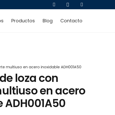
os
Productos
Blog
Contacto
rte multiuso en acero inoxidable ADH001A50
 de loza con
ultiuso en acero
le ADH001A50