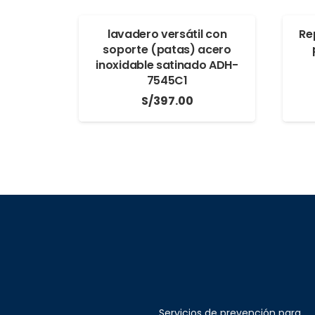
lavadero versátil con
Re
soporte (patas) acero
inoxidable satinado ADH-
7545C1
S/
397.00
Servicios de prevención para