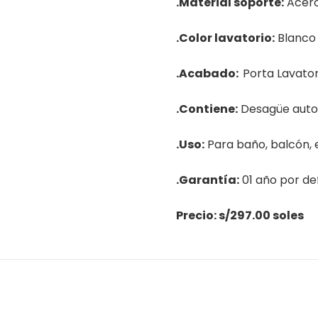
.Material soporte:
Acero
.Color lavatorio:
Blanco
.Acabado:
Porta Lavator
.Contiene:
Desagüe auto
.Uso:
Para baño, balcón, 
.Garantía:
01 año por de
Precio: s/297.00 soles