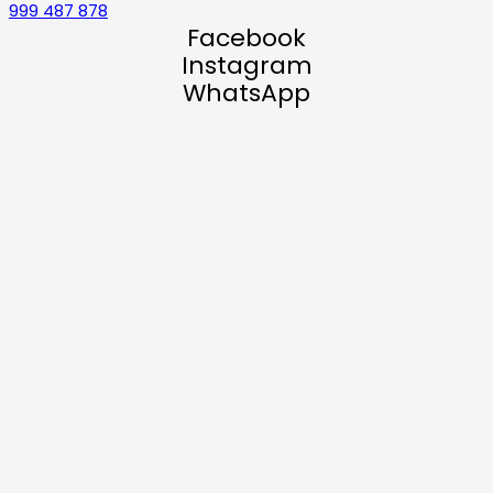
999 487 878
Facebook
Instagram
WhatsApp
© 2023 Derechos Reservados para: SQHE SAC
Desarrollado por:
Digital Studio
0