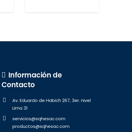
Información de
Contacto
Av. Eduardo de Habich 267, 3er. nivel
Lima 31
servicios@sqhesac.com
productos@sqhesac.com