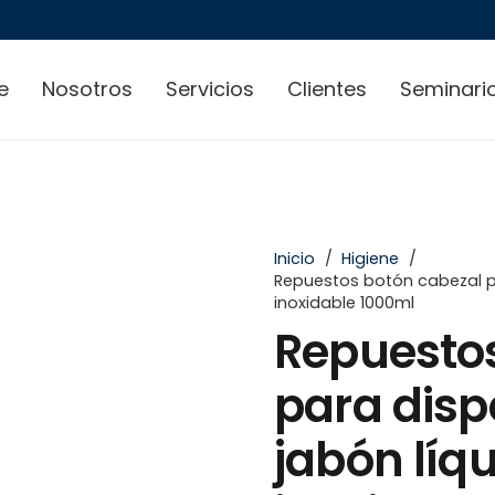
e
Nosotros
Servicios
Clientes
Seminari
Inicio
/
Higiene
/
Repuestos botón cabezal p
inoxidable 1000ml
Repuesto
para dis
jabón líq