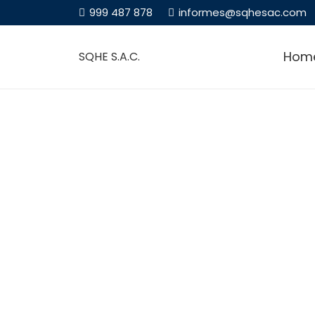
999 487 878
informes@sqhesac.com
Hom
SQHE S.A.C.