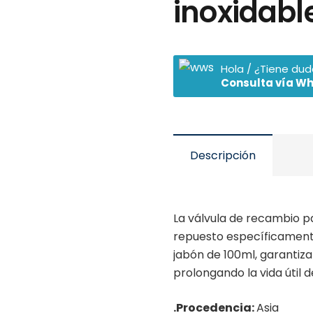
inoxidabl
Hola / ¿Tiene du
Consulta vía W
Descripción
La válvula de recambio p
repuesto específicament
jabón de 100ml, garantiz
prolongando la vida útil d
.Procedencia:
Asia