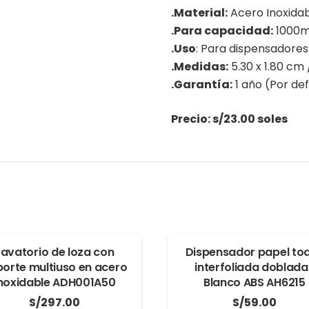
.Material:
Acero Inoxidab
.Para capacidad:
1000m
.Uso
: Para dispensadores
.Medidas:
5.30 x 1.80 cm 
.Garantía:
1 año (Por def
Precio: s/23.00 soles
Lavatorio de loza con
Dispensador papel toa
orte multiuso en acero
interfoliada doblada
noxidable ADH001A50
Blanco ABS AH6215
S/
297.00
S/
59.00