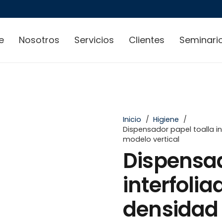
e
Nosotros
Servicios
Clientes
Seminari
Inicio
/
Higiene
/
Dispensador papel toalla i
modelo vertical
Dispensad
interfolia
densidad