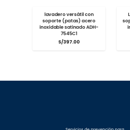
lavadero versátil con
soporte (patas) acero
sop
inoxidable satinado ADH-
i
7545C1
S/
397.00
Servicios de prevención para