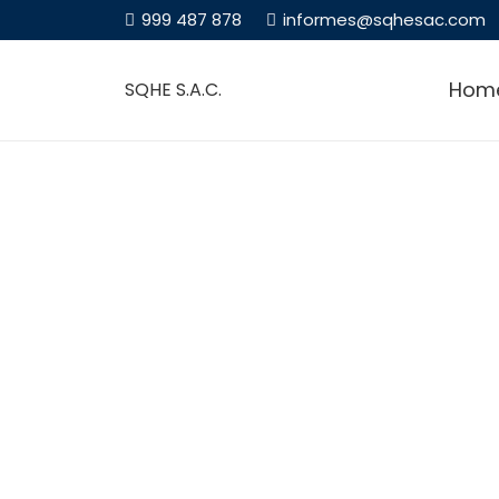
999 487 878
informes@sqhesac.com
Hom
SQHE S.A.C.