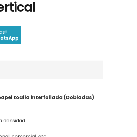
rtical
das?
hatsApp
apel toalla interfoliada (Dobladas)
ta densidad
onal, comercial, etc.