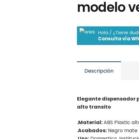
modelo ve
Hola / ¿Tiene du
Consulta vía W
Descripción
Elegante dispensador p
alto transito
.Material:
ABS Plastic al
.
Acabados:
Negro mate
.
Uso:
Domestico, Instituci