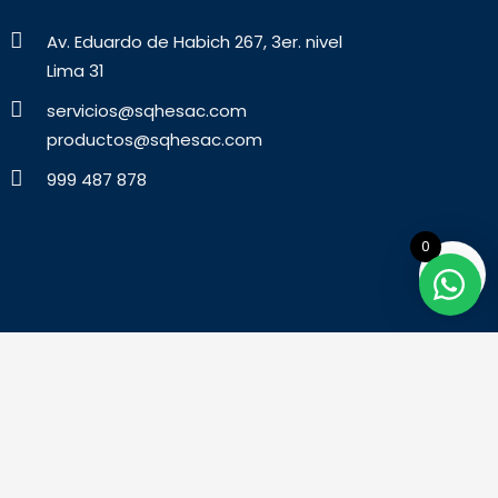
Av. Eduardo de Habich 267, 3er. nivel
Lima 31
servicios@sqhesac.com
productos@sqhesac.com
999 487 878
0
Desarrollado por:
Digital Studio