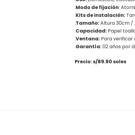
.
Modo de fijación
: Atorn
.
Kits de instalación:
Taru
.
Tamaño:
Altura 30cm /
.
Capacidad:
Papel toalla
.
Ventana:
Para verificar
.
Garantía:
02 años por d
Precio: s/89.90 soles