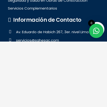
Seguridad y Salud en Obras de Construcción
Servicios Complementarios
Información de Contacto
0
Av. Eduardo de Habich 267, 3er. nivel Lima 31
servicios@sqhesac.com
productos@sqhesac.com
999 487 878